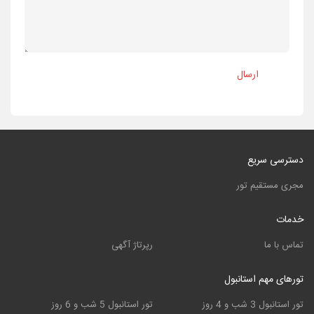
ارسال
دسترسی سریع
مجری مستقیم تور
خدمات
تماس با ما
رپرتاژ آگهی
تورهای مهم استانبول
تور استانبول 3 شب و 4 روز
تور استانبول 5 شب و 6 روز