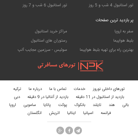
تور استانبول 4 شب و 5 روز
تور استانبول 6 شب و 7 روز
پر بازدید ترین صفحات
سفر به اروپا
مراکز خرید استانبول
بلیط هواپیما
رستوران های استانبول
بهترین راه برای تهیه بلیط هواپیما
سوئیس - سرزمین عجایب آلپ
تورهای داخلی نوروز
خدمات
تماس با ما
درباره ما
ترکیه
بازدید از استانبول در 11 دقیقه
بازدید از آنتالیا در 9 دقیقه
دبی
بالی
هند
تایلند
بانکوک
پوکت
پاتایا
سامویی
اروپا
فرانسه
اسپانیا
ایتالیا
اتریش
انگلستان