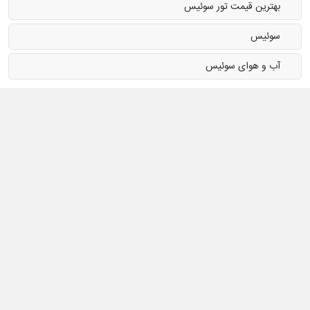
بهترین قیمت تور سوئیس
خشکی، با طبیعت بکر و زیرساخت‌های مدرن، مقصدی محبوب برای گردشگران از
سراسر جهان است.
سوئیس
ما متوجه شدیم که با وجود آن که
تور اروپا
در بین هموطنان ایرانی محبوبیت
آب و هوای سوئیس
زیادی دارد اما افراد زیادی با نقشه سوئیس و شهرهای این کشور زیبا آشنایی
ندارند و شاید اگر نقشه های مختلف این کشور به صورت یکجا در اختیار شما قرار
بگیرد، بتواند کمک شایان توجهی به دوست داران این کشور کند. پس با این سفر
کوتاه از NPK همراه باشید تا بیشتر با این کشور دوست داشتنی و
نقشه سوئیس
آشنا شویم.