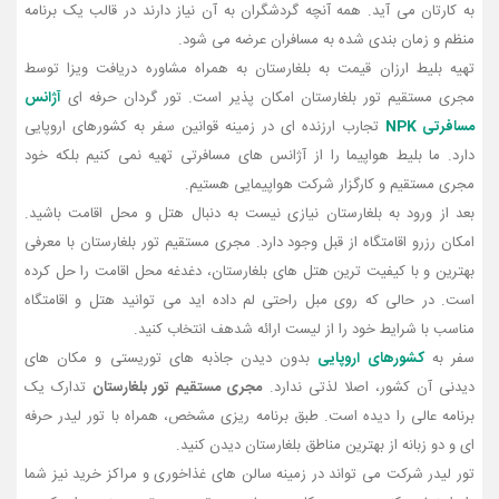
به کارتان می آید. همه آنچه گردشگران به آن نیاز دارند در قالب یک برنامه
منظم و زمان بندی شده به مسافران عرضه می شود.
تهیه بلیط ارزان قیمت به بلغارستان به همراه مشاوره دریافت ویزا توسط
مجری مستقیم تور بلغارستان امکان پذیر است. تور گردان حرفه ای
آژانس
مسافرتی NPK
تجارب ارزنده ای در زمینه قوانین سفر به کشورهای اروپایی
دارد. ما بلیط هواپیما را از آژانس های مسافرتی تهیه نمی کنیم بلکه خود
مجری مستقیم و کارگزار شرکت هواپیمایی هستیم.
بعد از ورود به بلغارستان نیازی نیست به دنبال هتل و محل اقامت باشید.
امکان رزرو اقامتگاه از قبل وجود دارد. مجری مستقیم تور بلغارستان با معرفی
بهترین و با کیفیت ترین هتل های بلغارستان، دغدغه محل اقامت را حل کرده
است. در حالی که روی مبل راحتی لم داده اید می توانید هتل و اقامتگاه
مناسب با شرایط خود را از لیست ارائه شدهف انتخاب کنید.
سفر به
کشورهای اروپایی
بدون دیدن جاذبه های توریستی و مکان های
دیدنی آن کشور، اصلا لذتی ندارد.
مجری مستقیم تور بلغارستان
تدارک یک
برنامه عالی را دیده است. طبق برنامه ریزی مشخص، همراه با تور لیدر حرفه
ای و دو زبانه از بهترین مناطق بلغارستان دیدن کنید.
تور لیدر شرکت می تواند در زمینه سالن های غذاخوری و مراکز خرید نیز شما