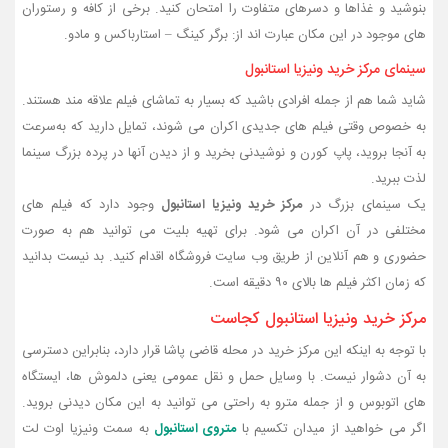
بنوشید و غذاها و دسرهای متفاوت را امتحان کنید. برخی از کافه و رستوران‌
های موجود در این مکان عبارت‌ اند از: برگر کینگ – استارباکس و مادو.
سینمای مرکز خرید ونیزیا استانبول
شاید شما هم از جمله افرادی باشید که بسیار به تماشای فیلم علاقه‌ مند هستند.
به‌ خصوص وقتی فیلم‌ های جدیدی اکران می‌ شوند، تمایل دارید که به‌سرعت
به آنجا بروید، پاپ کورن و نوشیدنی بخرید و از دیدن آنها در پرده بزرگ سینما
لذت ببرید.
یک سینمای بزرگ در
مرکز خرید ونیزیا استانبول
وجود دارد که فیلم‌ های
مختلفی در آن اکران می‌ شود. برای تهیه بلیت می‌ توانید هم به‌ صورت
حضوری و هم آنلاین از طریق وب‌ سایت فروشگاه اقدام کنید. بد نیست بدانید
که زمان اکثر فیلم‌ ها بالای ۹۰ دقیقه است.
مرکز خرید ونیزیا استانبول کجاست
با توجه به اینکه این مرکز خرید در محله قاضی پاشا قرار دارد، بنابراین دسترسی
به آن دشوار نیست. با وسایل حمل‌ و نقل عمومی یعنی دلموش‌ ها، ایستگاه‌
های اتوبوس و از جمله مترو به‌ راحتی می‌ توانید به این مکان دیدنی بروید.
اگر می خواهید از میدان تکسیم با
متروی استانبول
به سمت ونیزیا اوت لت