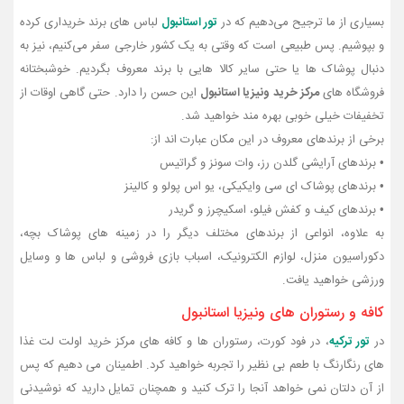
بسیاری از ما ترجیح می‌دهیم که در
تور استانبول
لباس‌ های برند خریداری کرده
و بپوشیم. پس طبیعی است که وقتی به یک کشور خارجی سفر می‌کنیم، نیز به
دنبال پوشاک‌ ها یا حتی سایر کالا هایی با برند معروف بگردیم. خوشبختانه
فروشگاه‌ های
مرکز خرید ونیزیا استانبول
این حسن را دارد. حتی گاهی اوقات از
تخفیفات خیلی خوبی بهره‌ مند خواهید شد.
برخی از برندهای معروف در این مکان عبارت‌ اند از:
•
برندهای آرایشی گلدن رز، وات سونز و گراتیس
•
برندهای پوشاک ای سی وایکیکی، یو اس پولو و کالینز
•
برندهای کیف و کفش فیلو، اسکیچرز و گریدر
به‌ علاوه، انواعی از برندهای مختلف دیگر را در زمینه‌ های پوشاک بچه،
دکوراسیون منزل، لوازم الکترونیک، اسباب‌ بازی‌ فروشی و لباس‌ ها و وسایل
ورزشی خواهید یافت.
کافه و رستوران‌ های ونیزیا استانبول
در
تور ترکیه
، در فود کورت، رستوران‌ ها و کافه‌ های مرکز خرید اولت لت غذا
های رنگارنگ با طعم بی‌ نظیر را تجربه خواهید کرد. اطمینان می‌ دهیم که پس
از آن دلتان نمی‌ خواهد آنجا را ترک کنید و همچنان تمایل دارید که نوشیدنی