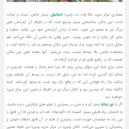
معماری مرکز خرید مگا اوت لت ونیزیا
استانبول
بسیار خاص، شیک و جذاب
است. این مکان ساختمانی بسیار وسیع است که در اطراف آن آپارتمان‌ های
بزرگ نیز به چشم می‌ خورد. شما از تراس آپارتمان خود می‌ توانید منظره و
نمای کل سازه را به‌ خوبی ببینید. حتی وقتی به عکس آن نگاه می‌کنید هم
تمایل دارید به آنجا بروید و از نزدیک این مکان منحصر به‌ فرد را تماشا کنید. با
مشاهده عکس بالا صدها پنجره دیده می‌شود. آنها مغازه‌ های این مکان
هستند که در راهرو های تو در تو قرار گرفته‌ اند.
شاید برای شما این سؤال پیش بیاید که چرا اسم پاساژ را همانند نام ونیز در
ایتالیا نام‌ گذاری کرده‌ اند! به این دلیل که درست در وسط آن همانند ونیز
ایتالیا، یک راه طولانی آبی که در واقع یک رود است به وجود آورده‌اند. البته
ناگفته نماند که چندین رود و کانال دیگر نیز در اطراف و مابین این مرکز خرید
خواهید دید.
اگر با
تور ایتالیا
سفر کرده یا حتی در بسیاری از فیلم‌ های ایتالیایی دیده باشید،
به ‌احتمال زیاد قایقی بسیار کشیده که «گوندولا» نام دارد و فردی که آن قایق را
می‌ راند به چشمتان خورده است. بسیاری از افراد در آن قایق لحظات خوش و
رمانتیکی را سپری می‌کنند. کانال ونیزیا در مرکز خرید ونیزیا نیز دقیقا همین