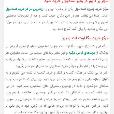
سوار بر قایق در ونیز استانبول خرید کنید
مرکز خرید ونیزیا استانبول
یکی از جذاب ترین و
ارزانترین مراکز خرید استانبول
است. شما می‌توانید هم در این مکان‌ خرید کنید و هم از تفریحات مختلفی
همچون شهربازی‌ های موجود در آن لذت ببرید. در ادامه هر آنچه باید در مورد
این مکان بدانید را برای شما شرح داده‌ ایم.
مرکز خرید مگا اوت لت ونیزیا
از آنجایی که مرکز خرید مگا اوت لت ونیزیا استانبول مملو از لوازم آرایشی و
پوشاک از
برندهای لباس ترکیه
و نیز سایر برندهای سرشناس است، بنابراین هر
زمان که قصد خرید اجناس باکیفیت و همچنین معتبر داشتید، پیشنهاد می‌کنیم
این پاساژ را در کنار باقی مراکز خرید استانبول مد نظرتان در نظر بگیرید.
اکثر ما بی شک در هنگام گشت‌ و گذار و خرید گرسنه یا تشنه می‌ شویم و به
دنبال مغازه‌ هایی برای رفع نیازهایمان می‌گردیم. چه بهتر که شکم خود را با
غذاهای خوشمزه و لذیذ در بهترین رستوران های استانبول سیر کنیم. در این
بین شاید تصمیم به تماشای یک فیلم در کنار دوستان یا خانواده بگیریم و یا
تمایل داشته باشیم که کمی بیشتر تفریح کرده و لحظات خوش‌تری را سپری
کنیم. در این صورت، با توجه ‌به برنامه‌ هایی که در ذهن خود داریم یکی از
بهترین مکان‌ ها برای گذراندن وقت مرکز خرید ونیزیا مگا اوت لت است.