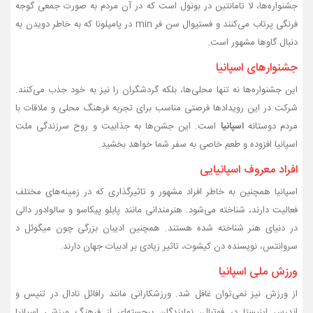
جشنواره‌ها، لا تامانتین در بونول است که در آن مردم به صورت جمعی گوجه‌
فرنگی پرتاب می‌کنند و فستیوال سن‌ فر min در پامپلونا که به خاطر دویدن به
دنبال گاوها مشهور است.
جشنوارهای اسپانیا
این جشنواره‌ها نه تنها محلی‌ها، بلکه گردشگران را نیز به خود جذب می‌کنند.
شرکت در این رویدادها فرصتی مناسب برای تجربه فرهنگ محلی و ملاقات با
مردم دوستانه
اسپانیا
است. این جشن‌ها به جذابیت و روح سرزندگی ملت
اسپانیا افزوده و طعم خاصی به سفر شما خواهد بخشید.
افراد معروف اسپانیایی
اسپانیا همچنین به خاطر افراد مشهور و تاثیرگذاری که در زمینه‌های مختلف
فعالیت دارند، شناخته می‌شود. هنرمندانی مانند پابلو پیکاسو و سالوادور دالی
در دنیای هنر شناخته شده هستند. همچنین ادیبان بزرگی چون میگوئل د
سروانتس، نویسنده دن کیشوت، تاثیر زیادی بر ادبیات جهان دارند.
ورزش ملی اسپانیا
از ورزش نیز نمی‌توان غافل شد. ورزشکارانی مانند رافائل نادال در تنیس و
اندرس اینیستا در فوتبال، نمایندگان برجسته‌ای از فرهنگ ورزشی اسپانیا