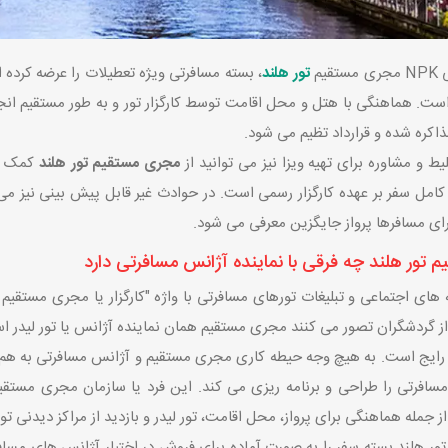
یم
تور هلند
، بسته مسافرتی ویژه تعطیلات را عرضه کرده
 است. هماهنگی با هتل و محل اقامت توسط کارگزار تور و به طور مستقیم انجام
ذاکره شده و قرارداد تظیم می شود.
یط و مشاوره برای تهیه ویزا نیز می توانید از
مجری مستقیم تور هلند
کمک بگ
کامل سفر بر عهده کارگزار رسمی است. در حوادث غیر قابل پیش بینی نیز می
رای مسافرها پرواز جایگزین معرفی می شود.
تور هلند چه فرقی با نماینده آژانس مسافرتی دارد
ه های اجتماعی و تبلیغات تورهای مسافرتی با واژه "کارگزار یا مجری مستقیم 
از گردشگران تصور می کنند مجری مستقیم همان نماینده آژانس یا تور لیدر ا
رایج است. به هیچ وجه حیطه کاری مجری مستقیم و آژانس مسافرتی به هم ن
سافرتی را طراحی و برنامه ریزی می کند. این فرد یا سازمان مجری مستقی
ز جمله هماهنگی برای پرواز، محل اقامت، تور لیدر و بازدید از مراکز دیدنی ت
ر هلند بسته سفر را به صورت آماده برای فروش در اختیار آژانس های مساف