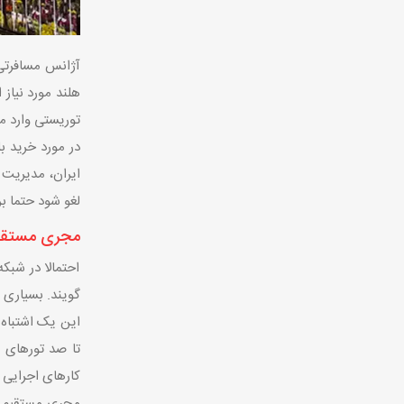
آژانس مسافرتی NPK مجری مستق
هلند مورد نیاز
توریستی وارد م
در مورد خرید بل
ایران، مدیریت 
لغو شود حتما ب
مجری مستقیم 
احتمالا در شبک
گویند. بسیاری 
این یک اشتباه 
تا صد تورهای م
کارهای اجرایی ا
مجری مستقیم تو